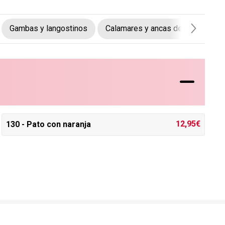
Gambas y langostinos
Calamares y ancas de rana
T
12,95€
130 - Pato con naranja
bargo, los puntos de vista y las opiniones expresadas son