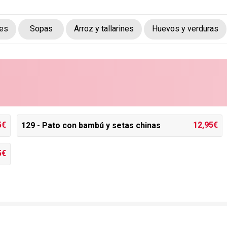
tes
Sopas
Arroz y tallarines
Huevos y verduras
5€
12,95€
129 - Pato con bambú y setas chinas
5€
Financiado por la Unión Europea - NextGenerationEU. Sin em