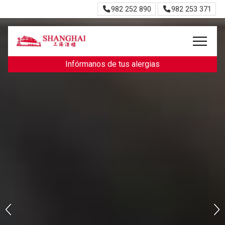
982 252 890
982 253 371
Infórmanos de tus alergias