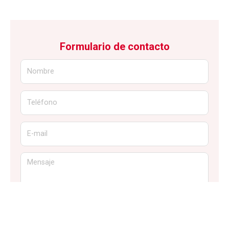
Formulario de contacto
Nombre
Teléfono
E-mail
Mensaje
El
titular de la página
informa que los datos de este formulario
serán tratados para ofrecerle la información solicitada, siendo la
base legal del tratamiento el consentimiento otorgado por el